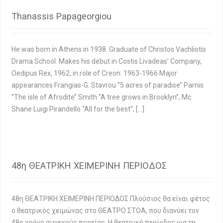
Thanassis Papageorgiou
He was born in Athens in 1938. Graduate of Christos Vachliotis
Drama School. Makes his debut in Costis Livadeas’ Company,
Oedipus Rex, 1962, in role of Creon. 1963-1966 Major
appearances Frangias-G. Stavrou ‘’5 acres of paradise’’ Parnis
‘’The isle of Afrodite’’ Smith ‘’A tree grows in Brooklyn’’, Mc
Shane Luigi Pirandello ‘’All for the best’’, […]
48η ΘΕΑΤΡΙΚΗ ΧΕΙΜΕΡΙΝΗ ΠΕΡΙΟΔΟΣ
48η ΘΕΑΤΡΙΚΗ ΧΕΙΜΕΡΙΝΗ ΠΕΡΙΟΔΟΣ Πλούσιος θα είναι φέτος
ο θεατρικός χειμώνας στο ΘΕΑΤΡΟ ΣΤΟΑ, που διανύει τον
48ο χρόνο συνεχούς πορείας. Η θεατρική περίοδος για τη