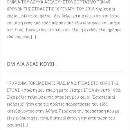
ΟΜΙΛΙΑ ΤΟΥ ΛΟΥΚΑ ΑΞΕΛΟΥ* ΣΤΟΝ ΕΟΡΤΑΣΜΟ ΤΩΝ 45
ΧΡΟΝΩΝ ΤΗΣ ΣΤΟΑΣ ΣΤΙΣ 16 ΓΕΝΑΡΗ ΤΟΥ 2016 Κυρίες και
κύριοι, φίλες και φίλοι, Δεν θέλω να πιστέψω ότι και έστω
και μία ή ένας από εσάς πέρασε από έξω είδε φως και μπήκε
στη Στοά. Τουναντίον πιστεύω ότι όλοι ή σχεδόν όλοι ήρθαμε
εδώ σήμερα, […]
ΟΜΙΛΙΑ ΛΕΑΣ ΚΟΥΣΗ
17 ΧΡΟΝΙΑ ΠΟΡΕΙΑΣ ΕΜΠΕΙΡΙΑΣ, ΜΑΘΗΤΕΙΑΣ ΣΤΟ ΧΩΡΟ ΤΗΣ
ΣΤΟΑΣ Η πρώτη μου επαφή με το θέατρο ΣΤΟΑ έγινε το 1980.
Είχα μόλις τελειώσει τις σπουδές μου και οι ‘’Εσωτερικαί
ειδήσεις’’ ήταν από τις πρώτες παραστάσεις που είδα
κατεβαίνοντας στην Αθήνα. Πέρα από την παράσταση που με
είχε ενθουσιάσει τότε, διατηρώ έντονη την εντύπωση του
φουαγιέ […]