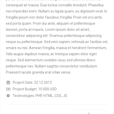
consequat at massa. Duis luctus convallis tincidunt. Phasellus
nec imperdiet enim. Nullam eu ligula quam, eu dignissim erat. In
fringilla ipsum non dolor faucibus fringilla. Proin vel orci ante,
sed porta quam. Proin dui ante, aliquam et pellentesque
laoreet, porta at mauris. Lorem ipsum dolor sit amet,
consectetur adipiscing elit. Vivamus pellentesque adipiscing
neque eu pellentesque. Sed sem sapien, vehicula ac facilisis vel,
ornare eu nisi. Aenean fringilla, massa et hendrerit fermentum,
felis augue dapibus massa, ac tristique sapien dolor eget
neque. Sed elementum sodales risus, sed ultricies libero
pellentesque nec. Nullam sagittis consectetur vestibulum.
Praesent iaculis gravida erat vitae varius.
Project Date: 22.12.2012
Project Budget: 10.000 USD
Technologies: PHP, HTML, CSS, JS