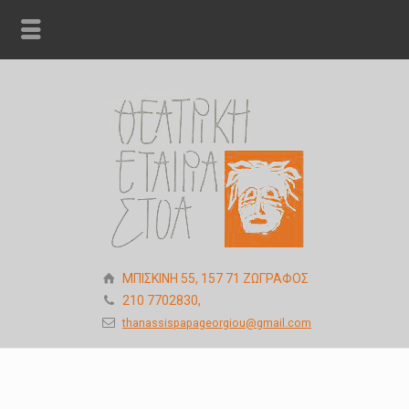
ΜΠΙΣΚΙΝΗ 55, 157 71 ΖΩΓΡΑΦΟΣ
210 7702830,
thanassispapageorgiou@gmail.com