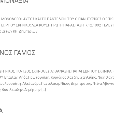
Ε ΜΟΝΑΞΙΑ
ΟΝΟΛΟΓΟΙ: ΑΥΤΟΣ ΚΑΙ ΤΟ ΠΑΝΤΕΛΟΝΙ ΤΟΥ Ο ΠΑΝΗΓΥΡΙΚΟΣ Ο ΕΠΙΚΗΔ
ΩΡΓΙΟΥ ΣΚΗΝΙΚΟ: ΛΕΑ ΚΟΥΣΗ ΠΡΩΤΗ ΠΑΡΑΣΤΑΣΗ: 7.12.1992 ΤΕΛΕΥΤΑ
σια των ΚΗ΄ Δημητρίων
ΕΝΟΣ ΓΑΜΟΣ
Η: ΝΙΚΟΣ ΓΚΑΤΣΟΣ ΣΚΗΝΟΘΕΣΙΑ: ΘΑΝΑΣΗΣ ΠΑΠΑΓΕΩΡΓΙΟΥ ΣΚΗΝΙΚΑ –
παιξαν: Λήδα Πρωτοψάλτη, Κυριάκος Χατζημιχαηλίδης, Νίκη Χαντζ
ουλουριώτη, Αλεξάνδρα Παντελάκη, Νίκος Δημητράτος, Ντίνα Αβαγιαν
 Βασιλειάδης, Δημήτρης […]
Α