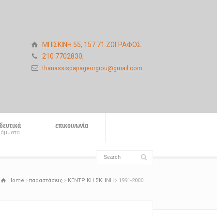
ΜΠΙΣΚΙΝΗ 55, 157 71 ΖΩΓΡΑΦΟΣ
210 7702830,
thanassispapageorgiou@gmail.com
δευτικά
επικοινωνία
ράμματα
Home
παραστάσεις
ΚΕΝΤΡΙΚΗ ΣΚΗΝΗ
1991-2000