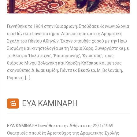
Γεννήθηκε το 1964 στην Καισαριανή. Σπούδασε Κοινωνιολογία
στο Πάντειο Πανεπιστήμιο. Αποφοίτησε από τη Δραματική
Σχολή του Ωδείου Αθηνών. Έκανε σπουδές χορού με την Ηρώ
Σισμάνη και κινησιολογία με τη Μαρία Χορς. Συνεργάστηκε με
τα Θέατρα ‘Πολύτεχνο’, ‘Καισαριανής’, ‘Κνωσσός’, τους
θιάσους Μίνου Βολανάκη και Καρέζη-Καζάκου και με τους
σκηνοθέτες Δ. Ιωακειμίδη, Γιάντσεκ Βέκσλερ, Μ. Βολανάκη,
Ρόμπερτ […]
ΕΥΑ ΚΑΜΙΝΑΡΗ
ΕΥΑ ΚΑΜΙΝΑΡΗ Γεννήθηκε στην Αθήνα στις 22/1/1969
Θεατρικές σπουδές Αριστούχος της Δραματικής Σχολής