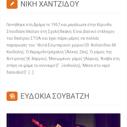
ΝΙΚΗ ΧΑΝΤΖΙΔΟΥ
Γεννήθηκε στη Δράμα το 1957 και μεγάλωσε στην Κόρινθο.
Σπούδασε Θέατρο στη Σχολή Βεάκη. Είναι βασικό στέλεχος
του Θεάτρου ΣΤΟΑ και έχει πάρει μέρος σε πολλές
παραγωγές του: ‘Φυτά Εσωτερικού χώρου’(Θ. Ασλανίδου-Μ.
Κονδύλη), ‘Ο Κεραμιδοτρέχαλος’(Άλκης Ζέη), ‘Ο γάμος της
Αντιγόνης’(Κ. Βέργου), ‘Ματωμένος γάμος’(Λόρκα), ‘Ανέβα στη
στέγη να φάμε το σύννεφο’(Γ. Ξανθούλη), ‘Μέσα στο νερό
δασκάλα’(Γ. […]
ΕΥΔΟΚΙΑ ΣΟΥΒΑΤΖΗ