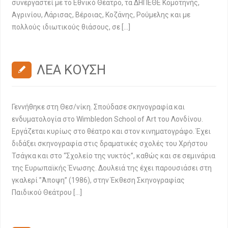
συνεργαστεί με το Εθνικό Θέατρο, τα ΔΗΠΕΘΕ Κομοτηνής,
Αγρινίου, Λάρισας, Βέροιας, Κοζάνης, Ρούμελης και με
πολλούς ιδιωτικούς θιάσους, σε […]
ΛΕΑ ΚΟΥΣΗ
Γεννήθηκε στη Θεσ/νίκη. Σπούδασε σκηνογραφία και
ενδυματολογία στο Wimbledon School of Art του Λονδίνου.
Εργάζεται κυρίως στο θέατρο και στον κινηματογράφο. Έχει
διδάξει σκηνογραφία στις δραματικές σχολές του Χρήστου
Τσάγκα και στο “Σχολείο της νυκτός”, καθώς και σε σεμινάρια
της Ευρωπαϊκής Ένωσης. Δουλειά της έχει παρουσιάσει στη
γκαλερί ”Άποψη” (1986), στην Έκθεση Σκηνογραφίας
Παιδικού Θεάτρου […]