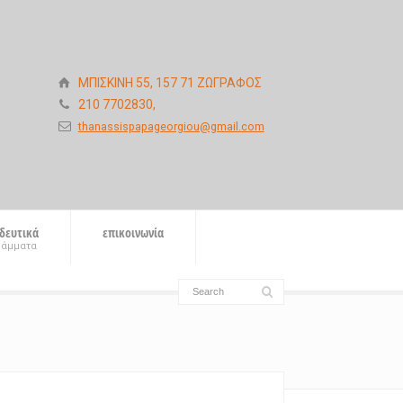
ΜΠΙΣΚΙΝΗ 55, 157 71 ΖΩΓΡΑΦΟΣ
210 7702830,
thanassispapageorgiou@gmail.com
δευτικά
επικοινωνία
ράμματα