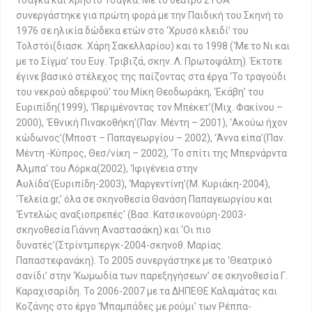
Τσάγκα και Χρήστο Τσάγκα. Με το θέατρο ΣΤΟΑ
συνεργάστηκε για πρώτη φορά με την Παιδική του Σκηνή το
1976 σε ηλικία δώδεκα ετών στο ‘Χρυσό κλειδί’ του
Τολστόϊ(διασκ. Χάρη Σακελλαρίου) και το 1998 (‘Με το Νι και
με το Σίγμα’ του Ευγ. Τριβιζά, σκην. Λ. Πρωτοψάλτη). Έκτοτε
έγινε βασικό στέλεχος της παίζοντας στα έργα ‘Το τραγούδι
του νεκρού αδερφού’ του Μίκη Θεοδωράκη, ‘Εκάβη’ του
Ευριπίδη(1999), ‘Περιμένοντας τον Μπέκετ’(Μιχ. Φακίνου –
2000), ‘Εθνική Πινακοθήκη’(Παν. Μέντη – 2001), ‘Ακούω ήχον
κώδωνος’(Μποστ – Παπαγεωργίου – 2002), ‘Άννα είπα’(Παν.
Μέντη -Κύπρος, Θεσ/νίκη – 2002), ‘Το σπίτι της Μπερνάρντα
Άλμπα’ του Λόρκα(2002), ‘Ιφιγένεια στην
Αυλίδα’(Ευριπίδη-2003), ‘Μαργεντίνη’(Μ. Κυριάκη-2004),
‘Τελεία.gr,’ όλα σε σκηνοθεσία Θανάση Παπαγεωργίου και
‘Εντελώς αναξιοπρεπές’ (Βασ. Κατσικονούρη-2003-
σκηνοθεσία Γιάννη Αναστασάκη) και ‘Οι πιο
δυνατές’(Στρίντμπεργκ-2004-σκηνοθ. Μαρίας.
Παπαστεφανάκη). Το 2005 συνεργάστηκε με το ‘Θεατρικό
σανίδι’ στην ‘Κωμωδία των παρεξηγήσεων’ σε σκηνοθεσία Γ.
Καραχισαρίδη. Το 2006-2007 με τα ΔΗΠΕΘΕ Καλαμάτας και
Κοζάνης στο έργο ‘Μπαμπάδες με ρούμι’ των Ρέππα-