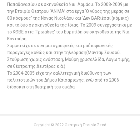
Παπαθανασίου σε σκηνοθεσία Νικ. Αρμάου. Το 2008-2009 με
την Εταιρία Θεάτρου ‘ΑΝΙΜΑ’ στα έργα ‘Ο γύρος της μέρας σε
80 κόσμους’ της Νανάς Νικολάου και ‘Δεν BARιέσαι’(κόμικς)
και τα δύο σε σκηνοθεσία της ίδιας. Το 2009 συνεργάστηκε με
το ΚΘΒΕ στις ‘Τρωάδες’ του Ευριπίδη σε σκηνοθεσία της Νικ.
Κοντούρη.
Συμμετείχε σε κινηματογραφικές και ραδιοφωνικές
παραγωγές καθώς και στην τηλεόραση(Μαντάμ Σουσού,
Σταύρωση χωρίς ανάσταση, Μαύρη χρυσαλλίδα, Λόγω τιμής,
σε θέατρα της Δευτέρας κ.ά.)
Το 2004-2005 είχε την καλλιτεχνική διεύθυνση των
πολιτιστικών του Δήμου Καισαριανής, ενώ από το 2006
διδάσκει στη θεατρική του ομάδα.
Copyright © 2022 Θεατρική Εταιρία Στοά