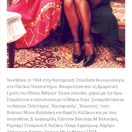
Γεννήθηκε το 1964 στην Καισαριανή. Σπούδασε Κοινωνιολογία
στο Πάντειο Πανεπιστήμιο. Αποφοίτησε από τη Δραματική
Σχολή του Ωδείου Αθηνών. Έκανε σπουδές χορού με την Ηρώ
Σισμάνη και κινησιολογία με τη Μαρία Χορς. Συνεργάστηκε με
τα Θέατρα ‘Πολύτεχνο’, ‘Καισαριανής’, ‘Κνωσσός’, τους
θιάσους Μίνου Βολανάκη και Καρέζη-Καζάκου και με τους
σκηνοθέτες Δ. Ιωακειμίδη, Γιάντσεκ Βέκσλερ, Μ. Βολανάκη,
Ρόμπερτ Στούρουα, Κ. Καζάκο, Ολέγκ Εφραίμωφ, Λάμπρο